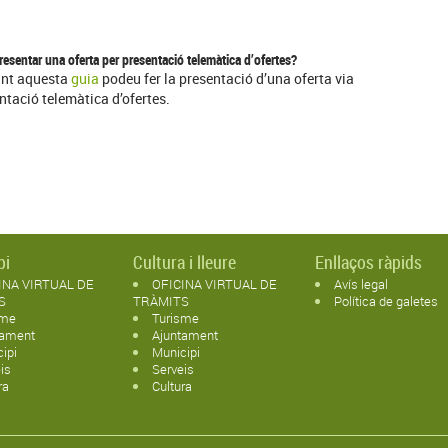
esentar una oferta per presentació telemàtica d’ofertes?
int aquesta
guia
podeu fer la presentació d’una oferta via
ntació telemàtica d’ofertes.
pi
Cultura i lleure
Enllaços ràpids
INA VIRTUAL DE
OFICINA VIRTUAL DE
Avís legal
S
TRÀMITS
Política de galetes
sme
Turisme
tament
Ajuntament
ipi
Municipi
is
Serveis
ra
Cultura