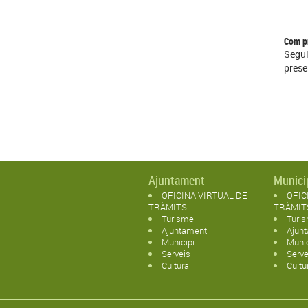
Com pr
Segu
prese
Ajuntament
Munici
OFICINA VIRTUAL DE
OFIC
TRÀMITS
TRÀMIT
Turisme
Turi
Ajuntament
Ajun
Municipi
Munic
Serveis
Serve
Cultura
Cultu