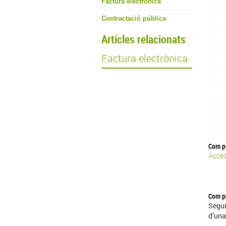
Factura electrònica
Contractació pública
Articles relacionats
Factura electrònica
Com pu
Acced
Com pr
Segui
d’una