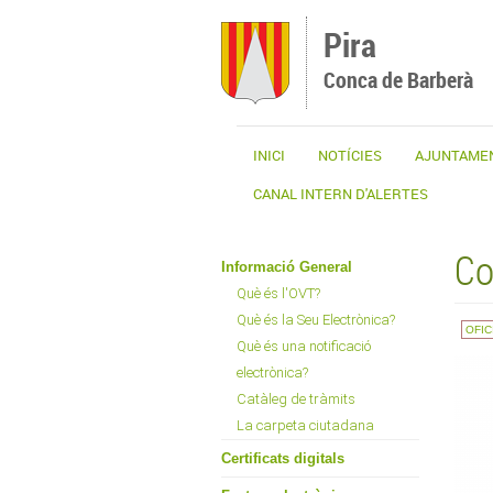
Vés al contingut
Pira
Conca de Barberà
INICI
NOTÍCIES
AJUNTAME
CANAL INTERN D'ALERTES
Co
Informació General
Què és l'OVT?
Què és la Seu Electrònica?
OFIC
Què és una notificació
electrònica?
Catàleg de tràmits
La carpeta ciutadana
Certificats digitals