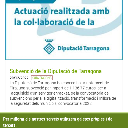
Subvenció de la Diputació de Tarragona
20/12/2022
SUBVENCIONS
La Diputació de Tarragona ha concedit a l’Ajuntament de
Pira, una subvenció per import de 1.136,77 euros, per a
l’adquisició d’un servidor enrackat, de la convocatòria de
subvencions per a la digitalització, transformació i millora de
la seguretat dels municipis, convocatòria 2022.
Per millorar els nostres serveis utilitzem galetes pròpies i de
Pàgines
« primer
‹ anterior
1
2
3
4
5
6
7
8
9
tercers.